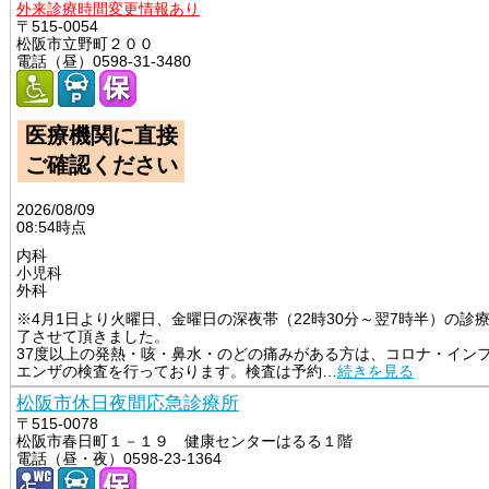
外来診療時間変更情報あり
〒515-0054
松阪市立野町２００
電話（昼）0598-31-3480
医療機関に直接
ご確認ください
2026/08/09
08:54時点
内科
小児科
外科
※4月1日より火曜日、金曜日の深夜帯（22時30分～翌7時半）の診
了させて頂きました。

37度以上の発熱・咳・鼻水・のどの痛みがある方は、コロナ・イン
エンザの検査を行っております。検査は予約
…
続きを見る
松阪市休日夜間応急診療所
〒515-0078
松阪市春日町１－１９ 健康センターはるる１階
電話（昼・夜）0598-23-1364