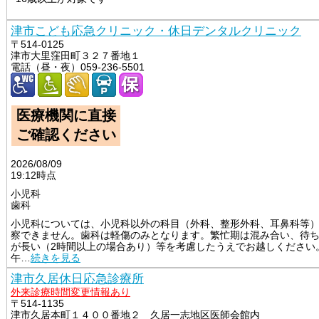
津市こども応急クリニック・休日デンタルクリニック
〒514-0125
津市大里窪田町３２７番地１
電話（昼・夜）059-236-5501
医療機関に直接
ご確認ください
2026/08/09
19:12時点
小児科
歯科
小児科については、小児科以外の科目（外科、整形外科、耳鼻科等
察できません。歯科は軽傷のみとなります。繁忙期は混み合い、待
が長い（2時間以上の場合あり）等を考慮したうえでお越しください。
午
…
続きを見る
津市久居休日応急診療所
外来診療時間変更情報あり
〒514-1135
津市久居本町１４００番地２ 久居一志地区医師会館内