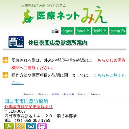
三重県救急医療情報システム
医療ネットみえ
言語
English
簡体中文
繁體中文
português
受診される際は、外来の特記事項を確認の上、
あらかじめ医療
機関へご連絡ください。
操作方法や画面項目の説明に関しましては、
こちらをご覧くだ
さい。
最初のページ 前のページ
15 件中
1 件 ～ 15 件
次のページ 最後のページ
四日市市応急診療所
外来診療時間変更情報あり
〒510-0087
四日市市西新地１４－２０ 消防本部隣
電話（昼）059-353-1759