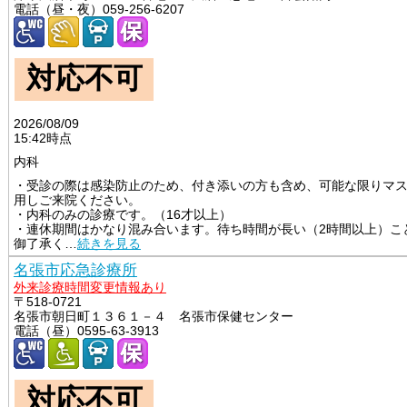
電話（昼・夜）059-256-6207
対応不可
2026/08/09
15:42時点
内科
・受診の際は感染防止のため、付き添いの方も含め、可能な限りマ
用しご来院ください。

・内科のみの診療です。（16才以上）

・連休期間はかなり混み合います。待ち時間が長い（2時間以上）こ
御了承く
…
続きを見る
名張市応急診療所
外来診療時間変更情報あり
〒518-0721
名張市朝日町１３６１－４ 名張市保健センター
電話（昼）0595-63-3913
対応不可