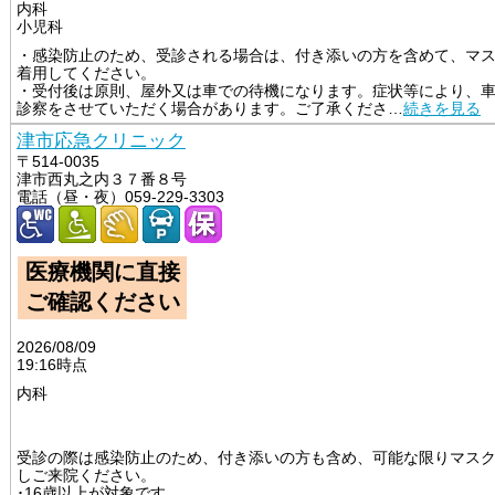
内科
小児科
・感染防止のため、受診される場合は、付き添いの方を含めて、マ
着用してください。

・受付後は原則、屋外又は車での待機になります。症状等により、
診察をさせていただく場合があります。ご了承くださ
…
続きを見る
津市応急クリニック
〒514-0035
津市西丸之内３７番８号
電話（昼・夜）059-229-3303
医療機関に直接
ご確認ください
2026/08/09
19:16時点
内科
														
受診の際は感染防止のため、付き添いの方も含め、可能な限りマス
しご来院ください。 

･16歳以上が対象です
