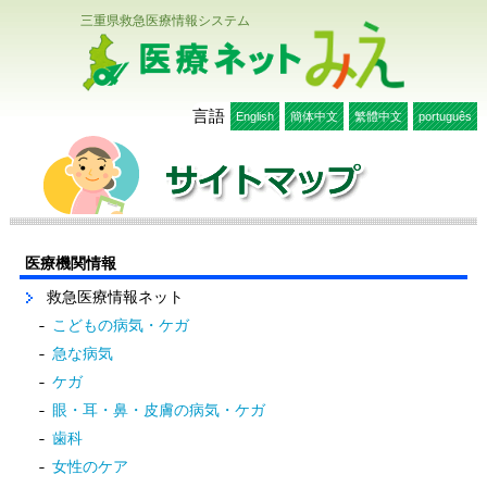
三重県救急医療情報システム
医療ネットみえ
言語
English
簡体中文
繁體中文
português
医療機関情報
救急医療情報ネット
こどもの病気・ケガ
急な病気
ケガ
眼・耳・鼻・皮膚の病気・ケガ
歯科
女性のケア